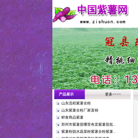
产品展示
更多>>>>
山东流程紫薯全粉
山东紫薯全粉厂家直销
鲜食商品紫薯
郑州市紫薯苗哪里有卖紫薯苗批...
紫薯粉脱水蔬菜粉紫薯全粉紫薯...