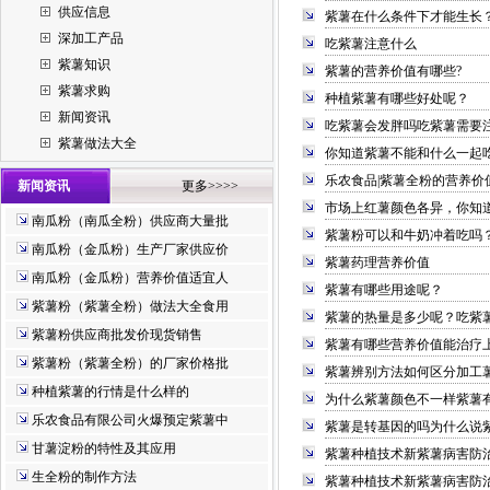
供应信息
紫薯在什么条件下才能生长
深加工产品
吃紫薯注意什么
紫薯知识
紫薯的营养价值有哪些?
紫薯求购
种植紫薯有哪些好处呢？
新闻资讯
吃紫薯会发胖吗吃紫薯需要
紫薯做法大全
你知道紫薯不能和什么一起
乐农食品|紫薯全粉的营养价
新闻资讯
更多>>>>
市场上红薯颜色各异，你知
南瓜粉（南瓜全粉）供应商大量批
紫薯粉可以和牛奶冲着吃吗
南瓜粉（金瓜粉）生产厂家供应价
紫薯药理营养价值
南瓜粉（金瓜粉）营养价值适宜人
紫薯有哪些用途呢？
紫薯粉（紫薯全粉）做法大全食用
紫薯的热量是多少呢？吃紫
紫薯粉供应商批发价现货销售
紫薯有哪些营养价值能治疗
紫薯粉（紫薯全粉）的厂家价格批
紫薯辨别方法如何区分加工
种植紫薯的行情是什么样的
为什么紫薯颜色不一样紫薯
乐农食品有限公司火爆预定紫薯中
紫薯是转基因的吗为什么说
甘薯淀粉的特性及其应用
紫薯种植技术新紫薯病害防
生全粉的制作方法
紫薯种植技术新紫薯病害防