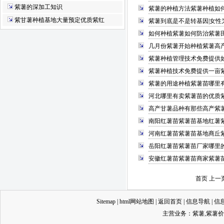
紫薯的深加工知识
紫薯的种植方法紫薯种植如
紫甘薯种植基地大量预定优质紫红
紫薯到底是不是转基因|女性
如何种植紫薯如何防治紫薯
几月份紫薯开始种植紫薯高
紫薯种植管理技术免费提供
紫薯种植技术免费提供一亩
紫薯的用途种植紫薯苗哪里
河北哪里有卖紫薯苗的优质
高产甘薯品种有那些高产紫
南阳红薯苗紫薯苗基地红薯
河南红薯苗紫薯苗基地商丘
岳阳红薯苗紫薯苗厂家哪里
安徽红薯苗紫薯苗商家紫薯
首页 上一
Sitemap
|
html网站地图
|
返回首页
|
信息导航
|
信
主营业务：
紫薯
,
紫薯价