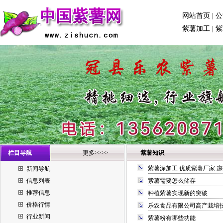
网站首页
|
公
紫薯加工
|
紫
栏目导航
更多>>>>
紫薯知识
紫薯深加工 优质紫薯厂家 
新闻导航
信息列表
紫薯需要怎么储存
推荐信息
种植紫薯实现新的突破
价格行情
乐农食品有限公司高产栽培
行业新闻
紫薯粉有哪些功能