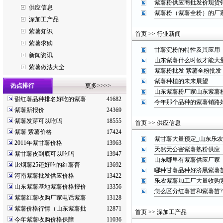
紫薯粉供应商批发价现货
供应信息
紫薯粉（紫薯全粉）的厂
深加工产品
紫薯知识
首页 >> 行业新闻
紫薯求购
甘薯淀粉的特性及其应用
新闻资讯
山东紫薯什么时候才能大
紫薯做法大全
紫薯粉批发 紫薯全粉批发
紫薯种植的未来展望
热点排行
更多>>>>
山东紫薯粉厂家山东紫薯
甜红薯品种排名好吃的紫薯
41682
今年那个品种的紫薯销路
紫薯新报价
24369
紫薯发芽可以吃吗
18555
首页 >> 供应信息
紫薯 紫薯价格
17424
紫甘薯大量预定_山东乐
2011年紫甘薯价格
13963
天然无公害紫薯熟粉供应
紫甘薯皮到底可以吃吗
13947
山东哪里有紫薯供应厂家
比烟薯25还好吃的红薯普
13692
哪种甘薯品种好济黑紫薯
河南紫薯批发供应价格
13422
乐农紫薯加工厂大量收购
山东紫薯基地紫薯价格报价
13356
怎么区分红薯苗和紫薯苗?
紫薯红薯收购厂家电话紫薯
13128
紫薯价格行情（山东紫薯批
12871
首页 >> 深加工产品
今年紫薯收购价格保障
11036