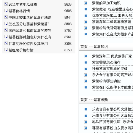
紫薯的深加工知识
2011年紫地瓜价格
9633
紫薯做法_吃在嘴里凉在
紫薯价格行情
9606
优质紫薯粉加工 出售天
中国比较出名的紫薯产地是
8944
紫薯深加工成紫薯粉紫薯
怎么区分红薯苗和紫薯苗?
8808
紫薯粉能代替紫薯但是紫
国内紫薯和越南紫薯的差异
8767
紫薯为什么会成为很多产
紫薯粉那种颜色好为什么有
8561
甘薯淀粉的特性及其应用
8503
首页 >> 紫薯知识
紫红薯价格行情
8150
紫薯深加工 优质紫薯厂家
紫薯需要怎么储存
种植紫薯实现新的突破
乐农食品有限公司高产栽
紫薯粉有哪些功能
紫薯在什么条件下才能生
首页 >> 紫薯求购
乐农食品有限公司火爆预
乐农食品有限公司火爆预
地瓜苗脱毒苗供应--乐农
哪里有紫薯粉山东脱水蔬