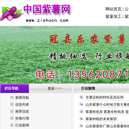
网站首页
|
公
紫薯加工
|
紫
栏目导航
更多>>>>
行业新闻
甘薯淀粉的特性及其应用
新闻导航
信息列表
山东紫薯什么时候才能大量
推荐信息
紫薯粉批发 紫薯全粉批发 
价格行情
紫薯种植的未来展望
行业新闻
山东紫薯粉厂家山东紫薯粉