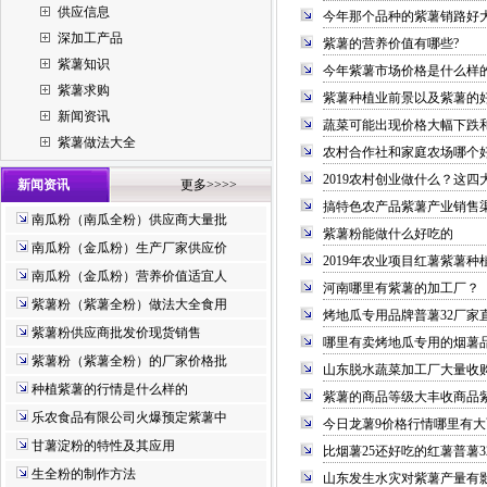
供应信息
今年那个品种的紫薯销路好
深加工产品
紫薯的营养价值有哪些?
紫薯知识
今年紫薯市场价格是什么样
紫薯求购
紫薯种植业前景以及紫薯的
新闻资讯
蔬菜可能出现价格大幅下跌
紫薯做法大全
农村合作社和家庭农场哪个
2019农村创业做什么？这
新闻资讯
更多>>>>
搞特色农产品紫薯产业销售
南瓜粉（南瓜全粉）供应商大量批
紫薯粉能做什么好吃的
南瓜粉（金瓜粉）生产厂家供应价
2019年农业项目红薯紫薯种
南瓜粉（金瓜粉）营养价值适宜人
河南哪里有紫薯的加工厂？
紫薯粉（紫薯全粉）做法大全食用
烤地瓜专用品牌普薯32厂家
紫薯粉供应商批发价现货销售
哪里有卖烤地瓜专用的烟薯
紫薯粉（紫薯全粉）的厂家价格批
山东脱水蔬菜加工厂大量收
种植紫薯的行情是什么样的
紫薯的商品等级大丰收商品
乐农食品有限公司火爆预定紫薯中
今日龙薯9价格行情哪里有大
甘薯淀粉的特性及其应用
比烟薯25还好吃的红薯普薯3
生全粉的制作方法
山东发生水灾对紫薯产量有