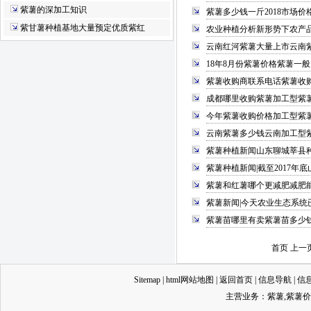
紫薯的深加工知识
紫薯多少钱一斤2018市场价
紫甘薯种植基地大量预定优质紫红
农业种植分析新形势下农产
云南红河紫薯大量上市云南
18年8月份紫薯价格紫薯一
紫薯收购商联系电话紫薯收
成都哪里收购紫薯加工型紫
今年紫薯收购价格加工型紫
云南紫薯多少钱云南加工型
紫薯种植新闻山东聊城莘县种
紫薯种植新闻|截至2017年
紫薯和红薯哪个更减肥减肥
紫薯新闻|今天农业生态系统
紫薯苗哪里有卖紫薯苗多少
首页 上一
Sitemap
|
html网站地图
|
返回首页
|
信息导航
|
信
主营业务：
紫薯
,
紫薯价