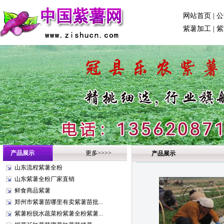
网站首页
|
公
紫薯加工
|
紫
产品展示
更多>>>>
产品展示
山东流程紫薯全粉
山东紫薯全粉厂家直销
鲜食商品紫薯
郑州市紫薯苗哪里有卖紫薯苗批...
紫薯粉脱水蔬菜粉紫薯全粉紫薯...