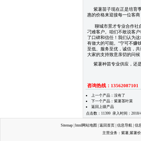
紫薯苗子现在正是培育季节
惠的价格来迎接每一位客商
聊城市景才专业合作社自
刁难客户。咱们不敢说客户
了口碑和信任！我们认为这
有做大的可能。“宁可不赚
至低、服务至优，诚信，共
大家的支持致意亲切的问候
紫薯种苗专业供应，还是
咨询热线：13562087101
上一个产品：没有了
下一个产品：
紫薯茎叶菜
返回上级产品
点击数：11399 录入时间：2018/4
Sitemap
|
html网站地图
|
返回首页
|
信息导航
|
信
主营业务：
紫薯
,
紫薯价