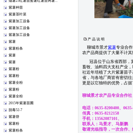
烟薯25红薯苗蜜薯红薯苗烤薯...
紫薯种苗
紫薯茎叶菜
紫薯加工设备
紫薯加工设备
紫薯加工设备
产 品 说 明
紫薯
聊城市景才
紫薯
专业合作
紫薯粉条
农产品商提供了大量不计其
紫薯
冠县位于山东省西部，冀
紫薯
畜牧、油料四大支柱产业，
紫薯粉
社近年培植了大片紫薯苗子
紫薯粉
省，与各地厂商皆有密切往
紫薯全粉
更是以它独特的优势，占据
紫薯粉
聊城景才农产品专业合作社
紫薯全粉
2015年紫薯苗圃
电话：0635-8200400、0635-
脱毒52-7
传真：0635-8212158
紫薯饼
手机：13562087101、
紫薯粉
联系人：马景才、马新鹏
敬请光临指导，一次合作、
紫薯粉条