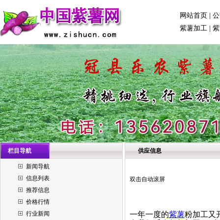
网站首页
|
公
紫薯加工
|
紫
栏目导航
供应信息
新闻导航
信息列表
双击自动滚屏
推荐信息
价格行情
行业新闻
一年一度的
紫薯
粉加工又