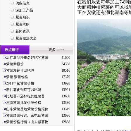
在我们乐农每年加工7-8
供应信息
大面积种植紫薯的可以找
深加工产品
正在安徽还有湖北湖南等
紫薯知识
紫薯求购
新闻资讯
紫薯做法大全
热点排行
更多>>>>
甜红薯品种排名好吃的紫薯
41650
紫薯新报价
24338
紫薯发芽可以吃吗
18516
紫薯 紫薯价格
17379
2011年紫甘薯价格
13928
紫甘薯皮到底可以吃吗
13921
比烟薯25还好吃的红薯普
13660
河南紫薯批发供应价格
13386
山东紫薯基地紫薯价格报价
13319
紫薯红薯收购厂家电话紫薯
13086
紫薯价格行情（山东紫薯批
12838