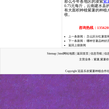
那么今年各地区的凌紫
紫
0.75元每斤，云南建水县
有大面积种植紫薯的种植
收
咨询热线：13562087
上一条新闻：
怎么区分红薯苗和
下一条新闻：
哪种甘薯品种好
返回上级新闻
Sitemap
|
html网站地图
|
返回首页
|
信息导航
|
信
主营业务：
紫薯
,
紫薯价
Copyright 冠县乐农紫薯种植合