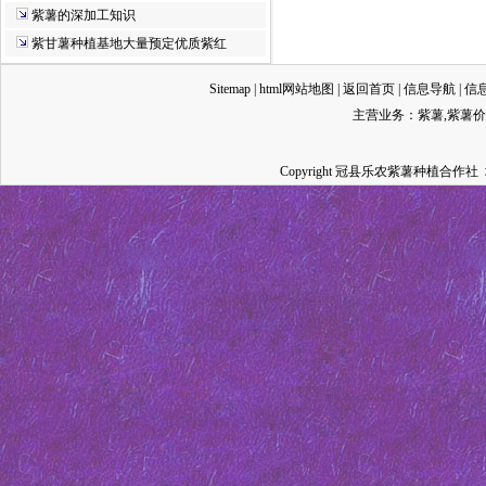
紫薯的深加工知识
紫甘薯种植基地大量预定优质紫红
Sitemap
|
html网站地图
|
返回首页
|
信息导航
|
信
主营业务：
紫薯
,
紫薯价
Copyright 冠县乐农紫薯种植合作