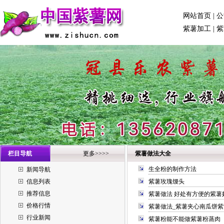
网站首页
|
公
紫薯加工
|
紫
栏目导航
更多>>>>
紫薯做法大全
生全粉的制作方法
新闻导航
信息列表
紫薯玫瑰馒头
推荐信息
紫薯做法 好处有方便的紫薯
价格行情
紫薯做法_紫薯夹心南瓜饼紫
行业新闻
紫薯粉能不能做紫薯粉蒸肉