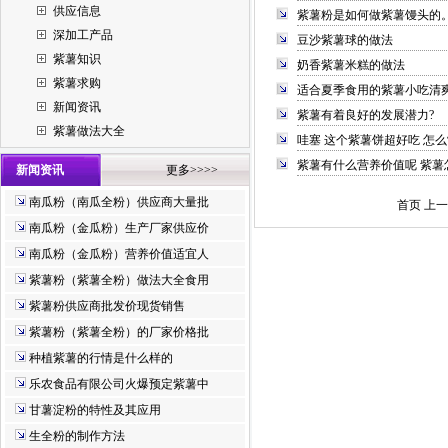
供应信息
紫薯粉是如何做紫薯馒头的
深加工产品
豆沙紫薯球的做法
紫薯知识
奶香紫薯米糕的做法
紫薯求购
适合夏季食用的紫薯小吃清
新闻资讯
紫薯有着良好的发展潜力?
紫薯做法大全
哇塞 这个紫薯饼超好吃 怎
紫薯有什么营养价值呢 紫薯
新闻资讯
更多>>>>
南瓜粉（南瓜全粉）供应商大量批
首页 上一
南瓜粉（金瓜粉）生产厂家供应价
南瓜粉（金瓜粉）营养价值适宜人
紫薯粉（紫薯全粉）做法大全食用
紫薯粉供应商批发价现货销售
紫薯粉（紫薯全粉）的厂家价格批
种植紫薯的行情是什么样的
乐农食品有限公司火爆预定紫薯中
甘薯淀粉的特性及其应用
生全粉的制作方法