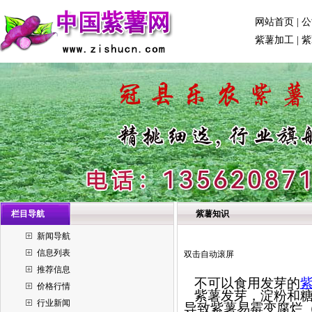
网站首页
|
公
紫薯加工
|
紫
栏目导航
紫薯知识
新闻导航
信息列表
双击自动滚屏
推荐信息
不可以食用发芽的
价格行情
紫薯发芽，淀粉和糖
行业新闻
导致紫薯易霉变腐烂