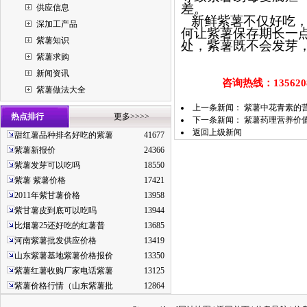
差。
供应信息
新鲜紫薯不仅好吃，
深加工产品
何让紫薯保存期长一
紫薯知识
处，紫薯既不会发芽
紫薯求购
新闻资讯
咨询热线：13562087
紫薯做法大全
上一条新闻：
紫薯中花青素的
热点排行
更多>>>>
下一条新闻：
紫薯药理营养价
返回上级新闻
甜红薯品种排名好吃的紫薯
41677
紫薯新报价
24366
紫薯发芽可以吃吗
18550
紫薯 紫薯价格
17421
2011年紫甘薯价格
13958
紫甘薯皮到底可以吃吗
13944
比烟薯25还好吃的红薯普
13685
河南紫薯批发供应价格
13419
山东紫薯基地紫薯价格报价
13350
紫薯红薯收购厂家电话紫薯
13125
紫薯价格行情（山东紫薯批
12864