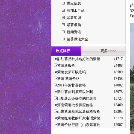
供应信息
苗
深加工产品
3
联
紫薯知识
紫薯求购
新闻资讯
紫薯做法大全
热点排行
更多>>>>
甜红薯品种排名好吃的紫薯
41717
紫薯新报价
24408
紫薯发芽可以吃吗
18589
紫薯 紫薯价格
17458
2011年紫甘薯价格
14002
紫甘薯皮到底可以吃吗
13978
比烟薯25还好吃的红薯普
13727
河南紫薯批发供应价格
13460
山东紫薯基地紫薯价格报价
13393
紫薯红薯收购厂家电话紫薯
13170
紫薯价格行情（山东紫薯批
12907