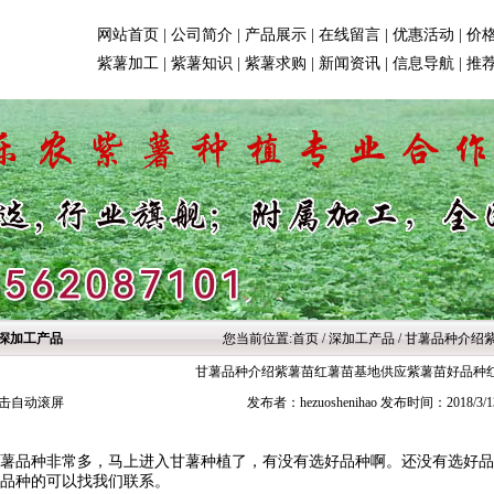
网站首页
|
公司简介
|
产品展示
|
在线留言
|
优惠活动
|
价
紫薯加工
|
紫薯知识
|
紫薯求购
|
新闻资讯
|
信息导航
|
推
深加工产品
您当前位置:
首页
/ 深加工产品 / 甘薯品种
甘薯品种介绍紫薯苗红薯苗基地供应紫薯苗好品种
击自动滚屏
发布者：hezuoshenihao 发布时间：2018/3/
薯品种非常多，马上进入甘薯种植了，有没有选好品种啊。还没有选好品
品种的可以找我们联系。