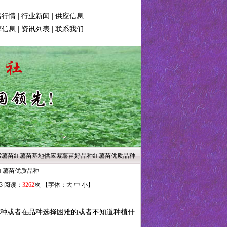
格行情
|
行业新闻
|
供应信息
荐信息
|
资讯列表
|
联系我们
介绍紫薯苗红薯苗基地供应紫薯苗好品种红薯苗优质品种
红薯苗优质品种
13 阅读：
3262
次 【字体：
大
中
小
】
种或者在品种选择困难的或者不知道种植什