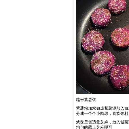
糯米紫薯饼
紫薯粉加水做成紫薯泥加入白
分成一个个小圆球，喜欢馅料
烤盘里倒适量芝麻，放入紫薯
均匀的蘸上芝麻即可