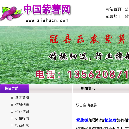
网站首页
|
公
紫薯加工
|
紫
栏目导航
新闻资讯
新闻导航
信息列表
双击自动滚屏
推荐信息
价格行情
紫薯饼
加盟行情
紫薯粉
如何做
行业新闻