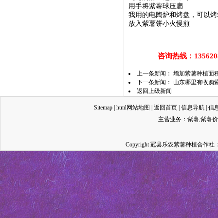
用手将紫薯球压扁
我用的电陶炉和烤盘，可以烤
放入紫薯饼小火慢煎
咨询热线：13562087
上一条新闻：
增加紫薯种植面
下一条新闻：
山东哪里有收购
返回上级新闻
Sitemap
|
html网站地图
|
返回首页
|
信息导航
|
信
主营业务：
紫薯
,
紫薯价
Copyright 冠县乐农紫薯种植合作