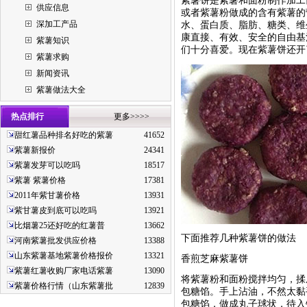
紫薯饼是紫薯和面粉制作加工
供应信息
或者紫薯粉做成的含有紫薯的
深加工产品
水、蛋白质、脂肪、糖类、维
康直接、有效、安全的自由基
紫薯知识
们十分喜爱。现在紫薯饼还开
紫薯求购
新闻资讯
紫薯做法大全
热点排行
更多>>>>
甜红薯品种排名好吃的紫薯
41652
紫薯新报价
24341
紫薯发芽可以吃吗
18517
紫薯 紫薯价格
17381
2011年紫甘薯价格
13931
紫甘薯皮到底可以吃吗
13921
比烟薯25还好吃的红薯普
13662
下面推荐几种紫薯饼的做法
河南紫薯批发供应价格
13388
山东紫薯基地紫薯价格报价
13321
香煎芝麻紫薯饼
紫薯红薯收购厂家电话紫薯
13090
将紫薯粉和面粉搅拌均匀，揉
紫薯价格行情（山东紫薯批
12839
包糖馅。手上沾油，不然太黏
包糖馅，做成丸子球状，待入