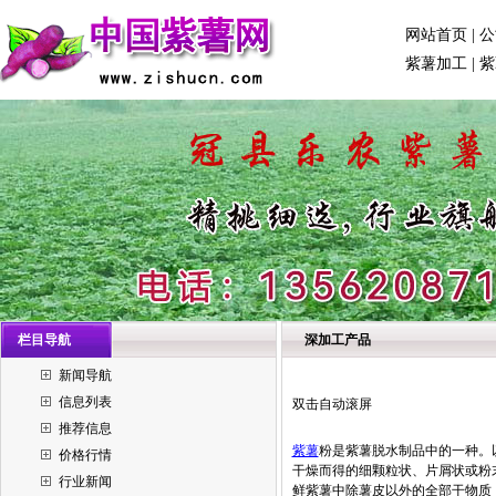
网站首页
|
公
紫薯加工
|
紫
栏目导航
深加工产品
新闻导航
信息列表
双击自动滚屏
推荐信息
紫薯
粉是紫薯脱水制品中的一种。
价格行情
干燥而得的细颗粒状、片屑状或粉
行业新闻
鲜紫薯中除薯皮以外的全部干物质