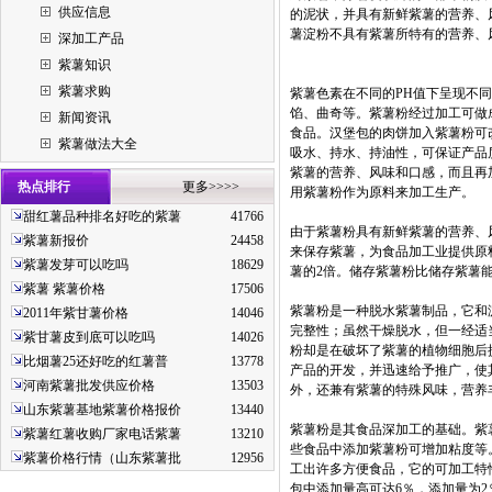
供应信息
的泥状，并具有新鲜紫薯的营养、
薯淀粉不具有紫薯所特有的营养、
深加工产品
紫薯知识
紫薯求购
紫薯色素在不同的PH值下呈现不
馅、曲奇等。紫薯粉经过加工可做
新闻资讯
食品。汉堡包的肉饼加入紫薯粉可
紫薯做法大全
吸水、持水、持油性，可保证产品
紫薯的营养、风味和口感，而且再
热点排行
更多>>>>
用紫薯粉作为原料来加工生产。
甜红薯品种排名好吃的紫薯
41766
由于紫薯粉具有新鲜紫薯的营养、
紫薯新报价
24458
来保存紫薯，为食品加工业提供原料
紫薯发芽可以吃吗
18629
薯的2倍。储存紫薯粉比储存紫薯
紫薯 紫薯价格
17506
紫薯粉是一种脱水紫薯制品，它和
2011年紫甘薯价格
14046
完整性；虽然干燥脱水，但一经适
紫甘薯皮到底可以吃吗
14026
粉却是在破坏了紫薯的植物细胞后
比烟薯25还好吃的红薯普
13778
产品的开发，并迅速给予推广，使
河南紫薯批发供应价格
13503
外，还兼有紫薯的特殊风味，营养
山东紫薯基地紫薯价格报价
13440
紫薯粉是其食品深加工的基础。紫
紫薯红薯收购厂家电话紫薯
13210
些食品中添加紫薯粉可增加粘度等
紫薯价格行情（山东紫薯批
12956
工出许多方便食品，它的可加工特
包中添加量高可达6％，添加量为