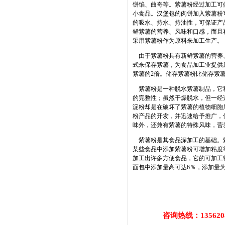
饼馅、曲奇等。紫薯粉经过加工可
小食品。汉堡包的肉饼加入紫薯粉
的吸水、持水、持油性，可保证产
鲜紫薯的营养、风味和口感，而且
采用紫薯粉作为原料来加工生产。
由于紫薯粉具有新鲜紫薯的营养、
式来保存紫薯，为食品加工业提供原
紫薯的2倍。储存紫薯粉比储存紫
紫薯粉是一种脱水紫薯制品，它和
的完整性；虽然干燥脱水，但一经
淀粉却是在破坏了紫薯的植物细胞
粉产品的开发，并迅速给予推广，
味外，还兼有紫薯的特殊风味，营
紫薯粉是其食品深加工的基础。紫
某些食品中添加紫薯粉可增加粘度
加工出许多方便食品，它的可加工
面包中添加量高可达6％，添加量
咨询热线：13562087