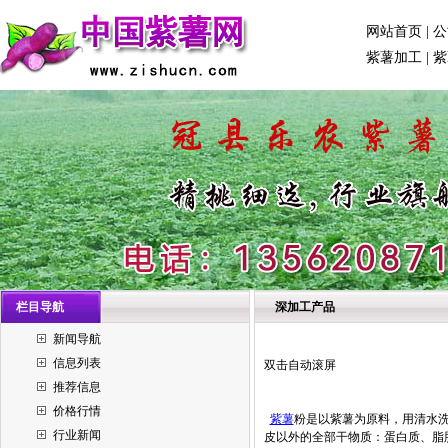
网站首页
|
公
紫薯加工
|
紫
栏目导航
深加工产品
新闻导航
信息列表
双击自动滚屏
推荐信息
价格行情
紫薯
粉是以紫薯为原料，用清水
行业新闻
皮以外的全部干物质：蛋白质、脂