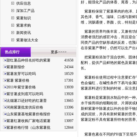
好，能强化产品的体香、尾香，为
供应信息
深加工产品
紫薯粉保留了紫薯果肉的色泽、风
其色泽、香气、滋味、口感与新鲜
紫薯知识
维，润肠通便，养颜，抗，特别是
紫薯求购
紫薯的营养均衡丰富，又兼有功能
新闻资讯
消费者强烈的感官冲击，而且迎合
紫薯做法大全
同类产品的空缺形成的反差，也预
在非紫薯产季时，仍然可以生产出
热点排行
更多>>>>
把紫薯粉添加于混合饮料、固体饮
甜红薯品种排名好吃的紫薯
41658
配料，提供产品鲜艳的紫色及紫薯
紫薯新报价
24344
长。
紫薯发芽可以吃吗
18529
紫薯粉在使用过程中注意要贮存于
紫薯 紫薯价格
17391
色会偏红，在碱性条件下易与金属
2011年紫甘薯价格
13939
紫薯原料进行烹制的时候，应注意
紫甘薯皮到底可以吃吗
13928
紫薯粉是紫薯脱水制品中的一种。
比烟薯25还好吃的红薯普
13665
水干燥而得的细颗粒状、片屑状或
河南紫薯批发供应价格
13396
新鲜紫薯中除薯皮以外的全部干物
山东紫薯基地紫薯价格报价
13324
成的泥状，并具有新鲜紫薯的营养
紫薯淀粉不具有紫薯所特有的营养
紫薯红薯收购厂家电话紫薯
13097
紫薯价格行情（山东紫薯批
12844
紫薯色素在不同的PH值下呈现不