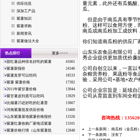
量元素，此外还有瓜氨酸
供应信息
瓜。
深加工产品
紫薯知识
但是由于南瓜具有季节性
粉。这样可以食用方便，
紫薯求购
南瓜或南瓜粉加工成饮料
新闻资讯
紫薯做法大全
你们知道南瓜粉的供应厂
山东乐农食品有限公司，
热点排行
更多>>>>
秀企业提供更加质优价廉
甜红薯品种排名好吃的紫薯
41661
公司自创立以来，一直以
紫薯新报价
24346
杂粮营养粉、果蔬粉等食
紫薯发芽可以吃吗
18533
验，采用公司+基地+农户
紫薯 紫薯价格
17392
2011年紫甘薯价格
13944
公司企业宗旨是：延续自
公司从育苗直到车间全程
紫甘薯皮到底可以吃吗
13929
比烟薯25还好吃的红薯普
13667
河南紫薯批发供应价格
13400
山东紫薯基地紫薯价格报价
13326
咨询热线：13562087
紫薯红薯收购厂家电话紫薯
13101
上一条新闻：
南瓜粉（金瓜粉
紫薯价格行情（山东紫薯批
12848
下一条新闻： 没有了